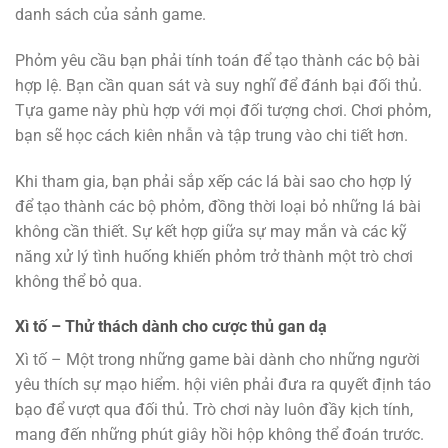
danh sách của sảnh game.
Phỏm yêu cầu bạn phải tính toán để tạo thành các bộ bài
hợp lệ. Bạn cần quan sát và suy nghĩ để đánh bại đối thủ.
Tựa game này phù hợp với mọi đối tượng chơi. Chơi phỏm,
bạn sẽ học cách kiên nhẫn và tập trung vào chi tiết hơn.
Khi tham gia, bạn phải sắp xếp các lá bài sao cho hợp lý
để tạo thành các bộ phỏm, đồng thời loại bỏ những lá bài
không cần thiết. Sự kết hợp giữa sự may mắn và các kỹ
năng xử lý tình huống khiến phỏm trở thành một trò chơi
không thể bỏ qua.
Xì tố – Thử thách dành cho cược thủ gan dạ
Xì tố – Một trong những game bài dành cho những người
yêu thích sự mạo hiểm. hội viên phải đưa ra quyết định táo
bạo để vượt qua đối thủ. Trò chơi này luôn đầy kịch tính,
mang đến những phút giây hồi hộp không thể đoán trước.