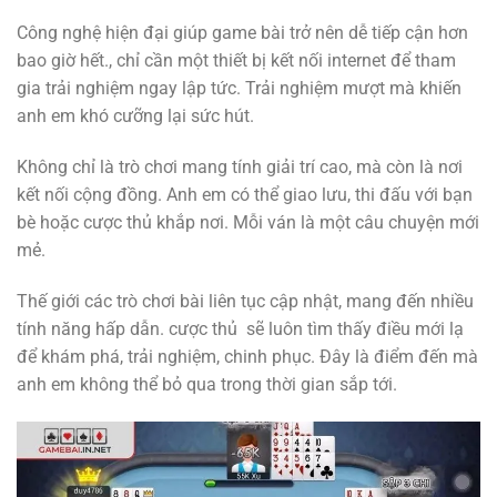
Công nghệ hiện đại giúp game bài trở nên dễ tiếp cận hơn
bao giờ hết., chỉ cần một thiết bị kết nối internet để tham
gia trải nghiệm ngay lập tức. Trải nghiệm mượt mà khiến
anh em khó cưỡng lại sức hút.
Không chỉ là trò chơi mang tính giải trí cao, mà còn là nơi
kết nối cộng đồng. Anh em có thể giao lưu, thi đấu với bạn
bè hoặc cược thủ khắp nơi. Mỗi ván là một câu chuyện mới
mẻ.
Thế giới các trò chơi bài liên tục cập nhật, mang đến nhiều
tính năng hấp dẫn. cược thủ sẽ luôn tìm thấy điều mới lạ
để khám phá, trải nghiệm, chinh phục. Đây là điểm đến mà
anh em không thể bỏ qua trong thời gian sắp tới.