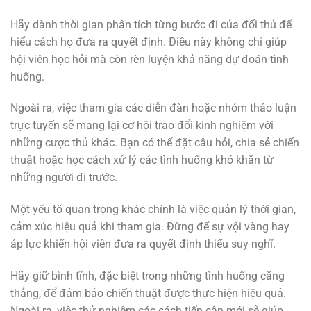
Hãy dành thời gian phân tích từng bước đi của đối thủ để
hiểu cách họ đưa ra quyết định. Điều này không chỉ giúp
hội viên học hỏi mà còn rèn luyện khả năng dự đoán tình
huống.
Ngoài ra, việc tham gia các diễn đàn hoặc nhóm thảo luận
trực tuyến sẽ mang lại cơ hội trao đổi kinh nghiệm với
những cược thủ khác. Bạn có thể đặt câu hỏi, chia sẻ chiến
thuật hoặc học cách xử lý các tình huống khó khăn từ
những người đi trước.
Một yếu tố quan trọng khác chính là việc quản lý thời gian,
cảm xúc hiệu quả khi tham gia. Đừng để sự vội vàng hay
áp lực khiến hội viên đưa ra quyết định thiếu suy nghĩ.
Hãy giữ bình tĩnh, đặc biệt trong những tình huống căng
thẳng, để đảm bảo chiến thuật được thực hiện hiệu quả.
Ngoài ra, việc thử nghiệm các cách tiếp cận mới sẽ giúp