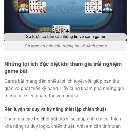
Sơ lược cơ bản các thông tin về sảnh game
Những lợi ích đặc biệt khi tham gia trải nghiệm
game bài
Game bài mang đến nhiều lợi ích tuyệt vời, giúp bạn thư
giãn và phát triển kỹ năng. Hãy cùng khám phá những giá
trị mà các siêu phẩm thú vị mang lại.
Rèn luyện tư duy và kỹ năng thiết lập chiến thuật
Tham gia các
trò chơi bài
thú vị sẽ giúp anh em cải thiện
khả năng tư duy logic, chiến thuật. Anh em cần tính toán