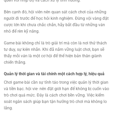
quen với nhịp độ và cách xử lý tình huống.
Bên cạnh đó, hội viên nên quan sát cách chơi của những
người đi trước để học hỏi kinh nghiệm. Đừng vội vàng đặt
cược lớn khi chưa chắc chắn, hãy bắt đầu từ những ván
nhỏ để rèn kỹ năng.
Game bài không chỉ là trò giải trí mà còn là nơi thử thách
tư duy, sự kiên nhẫn. Khi đã nắm vững luật chơi, bạn sẽ
thấy mỗi ván là một cơ hội để thể hiện bản thân giành
chiến thắng.
Quản lý thời gian và tài chính một cách hợp lý, hiệu quả
Chơi game bài cần sự tỉnh táo trong việc quản lý thời gian
và tiền bạc. hội vie· nên đặt giới hạn để không bị cuốn vào
trò chơi quá mức. Đây là cách chơi bền vững. Việc kiểm
soát ngân sách giúp bạn tận hưởng trò chơi mà không lo
lắng.