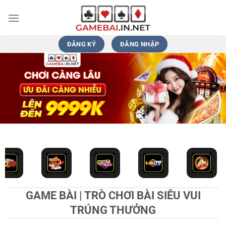
Bỏ
qua
nội
dung
ĐĂNG KÝ
ĐĂNG NHẬP
GAME BÀI | TRÒ CHƠI BÀI SIÊU VUI
TRÚNG THƯỞNG