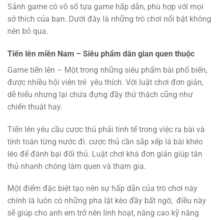
Sảnh game có vô số tựa game hấp dẫn, phù hợp với mọi
sở thích của bạn. Dưới đây là những trò chơi nổi bật không
nên bỏ qua.
Tiến lên miền Nam – Siêu phẩm dân gian quen thuộc
Game tiến lên – Một trong những siêu phẩm bài phổ biến,
được nhiều hội viên trẻ yêu thích. Với luật chơi đơn giản,
dễ hiểu nhưng lại chứa đựng đầy thử thách cũng như
chiến thuật hay.
Tiến lên yêu cầu cược thủ phải tinh tế trong việc ra bài và
tính toán từng nước đi. cược thủ cần sắp xếp lá bài khéo
léo để đánh bại đối thủ. Luật chơi khá đơn giản giúp tân
thủ nhanh chóng làm quen và tham gia.
Một điểm đặc biệt tạo nên sự hấp dẫn của trò chơi này
chính là luôn có những pha lật kèo đầy bất ngờ, điều này
sẽ giúp cho anh em trở nên linh hoạt, nâng cao kỹ năng