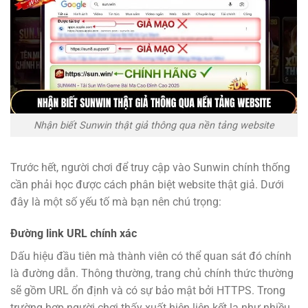
Nhận biết Sunwin thật giả thông qua nền tảng website
Trước hết, người chơi để truy cập vào Sunwin chính thống
cần phải học được cách phân biệt website thật giả. Dưới
đây là một số yếu tố mà bạn nên chú trọng:
Đường link URL chính xác
Dấu hiệu đầu tiên mà thành viên có thể quan sát đó chính
là đường dẫn. Thông thường, trang chủ chính thức thường
sẽ gồm URL ổn định và có sự bảo mật bởi HTTPS. Trong
trường hợp người chơi thấy xuất hiện liên kết lạ như nhiều