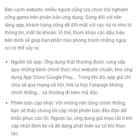
Bên cạnh website, nhiều người cũng lựa chọn trải nghiệm
cổng game trên phiên bản ứng dụng. Song đối với nền
tảng app, khách hàng cũng dễ đối mặt với các rủi ro như lộ
thông tin, mất tài khoản. Vì thế, tham khảo các dấu hiệu
bên dưới sẽ giúp bạn phần nào phòng tránh những nguy
cơ có thể xảy ra:
Nguồn tải app: Ứng dụng thật thường được cung cấp
qua những kênh chính thức như website chuẩn, kho ứng
dụng App Store/Google Play,… Trong khi đó, app giả chỉ
chia sẻ qua mạng xã hội, link lạ hay Fanpage không
chính thống,… và thường đi kèm mã độc.
Phiên bản cập nhật: Với những nền tảng chính thống,
bạn sẽ thấy chúng tôi cập nhật phiên bản đều đặn để
khắc phục các lỗi. Ngược lại, ứng dụng giả mạo rất ít khi
cập nhật định kỳ và dễ dàng phát hiện sự cố khi thao
tác.