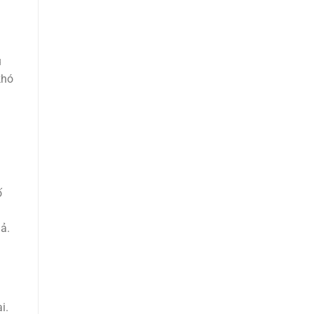
u
khó
ố
ả.
i.