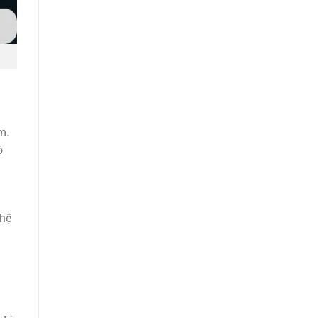
m.
ó
ghệ